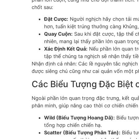
chốt sau:
Đặt Cược:
Người nghịch hãy chọn tải m
hơn, tuấn kiệt trúng thưởng càng Khủng
Quay Cuộn:
Sau khi đặt cược, tập thể c
nhiên, mang lại thấy phần lớn quan trọn
Xác Định Kết Quả:
Nếu phần lớn quan trọ
tập thể chúng ta nghịch sẽ nhận thấy ti
Nhận định cá nhân: Các lề nguyên tắc nghịch
được siêng chú cũng như cai quản vốn một p
Các Biểu Tượng Đặc Biệt
Ngoài phần lớn quan trọng đặc trưng, kết qu
phân minh, giúp nâng cao thời cơ chiến chiến
Wild (Biểu Tượng Hoang Dã):
Biểu tượn
tổng hợp chiến chiến hạ.
Scatter (Biểu Tượng Phân Tán):
Biểu tư