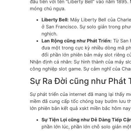
đầu tiên với tên “Liberty Bell” vào năm 1895
móng chú ngựa.
Liberty Bell:
Máy Liberty Bell của Charl
ở San Francisco. Sự solo giản trong ph
nghịch.
Lan Rộng cũng như Phát Triển:
Từ San F
đưa một trong cực kỳ nhiều dòng mã ph
đổi phần lớn phiên bản máy slot riêng 
Nhận định cá nhân: Sự hình thành của máy slo
công nghiệp slot game. Sự cảm nghĩ của Char
Sự Ra Đời cũng như Phát 
Sự phát triển của internet đã mang lại thấy 
mềm đã cung cấp tốc chóng bay bướm lưu thực 
lớn phiên bản kết quả xskt miền bắc hôm nay
Sự Tiện Lợi cũng như Dễ Dàng Tiếp Cậ
phần lớn lúc, phần lớn chỗ solo giản m