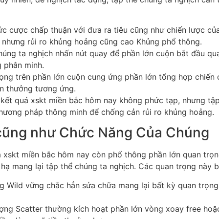
ức cược chấp thuận với đưa ra tiêu cũng như chiến lược 
, nhưng rủi ro khủng hoảng cũng cao Khủng phổ thông.
húng ta nghịch nhấn nút quay để phần lớn cuộn bắt đầu qua
g phân minh.
ng trên phần lớn cuộn cung ứng phần lớn tổng hợp chiến ch
ền thưởng tương ứng.
 kết quả xskt miền bắc hôm nay không phức tạp, nhưng tập 
hương pháp thông minh để chống cản rủi ro khủng hoảng.
 cũng như Chức Năng Của Chúng
ả xskt miền bắc hôm nay còn phổ thông phần lớn quan trọn
 hạ mang lại tập thể chúng ta nghịch. Các quan trọng này 
g Wild vững chắc hẳn sửa chữa mang lại bất kỳ quan trọng 
ợng Scatter thường kích hoạt phần lớn vòng xoay free hoặc