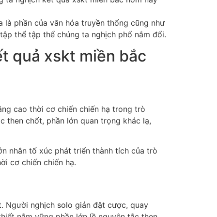
a là phần của văn hóa truyền thống cũng như
 tập thể tập thể chúng ta nghịch phổ nắm đổi.
t quả xskt miền bắc
g cao thời cơ chiến chiến hạ trong trò
c then chốt, phần lớn quan trọng khác lạ,
n nhân tố xúc phát triển thành tích của trò
i cơ chiến chiến hạ.
. Người nghịch solo giản đặt cược, quay
 thiết nắm vững phần lớn lề nguyên tắc then