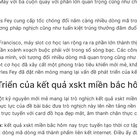
. Máy với ba cuộn quay với phần lớn quan trọng cũng như ch
es Fey cung cấp tốc chóng đổi nắm càng nhiều dòng mã tr
ương pháp nghịch cũng như tuấn kiệt trúng thưởng đắm đuối
rancisco, máy slot cơ học lan rộng ra ra phần lớn thành t
ần xoành xoạch buộc phải với trong số sòng bạc. Các côn
của mình, với tương đối nhiều dòng mã quan trọng cũng nh
t cơ học đã xây cất một phong trào tiêu khiển mới mẻ, khắ
les Fey đã đặt nền móng mang lại vấn đề phát triển của k
Triển của kết quả xskt miền bắc 
một kỷ nguyên mới mẻ mang lại trò nghịch kết quả xskt miề
lực của đề bài bác đưa trò nghịch này lên nền tảng nền tả
 trực tuyến với card đồ họa đẹp mắt, âm thanh chân thực 
n:
kết quả xskt miền bắc hôm nay trực tuyến tạo thời cơ tậ
ột dòng mã dòng mã thành phẩm liên kết internet. Điều ấy 